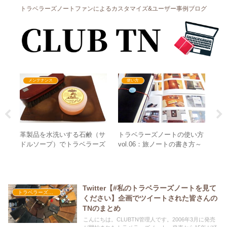
トラベラーズノートファンによるカスタマイズ&ユーザー事例ブログ
メンテナンス
使い方
ズノ
革製品を水洗いする石鹸（サ
トラベラーズノートの使い方
ゆ
ドルソープ）でトラベラーズ
vol.06：旅ノートの書き方～
ノ
ノートを洗浄〜洗浄編〜
記録編～
自
Twitter【#私のトラベラーズノートを見て
トラベラーズノートのこと
ください】企画でツイートされた皆さんの
TNのまとめ
こんにちは。CLUBTN管理人です。2006年3月に発売