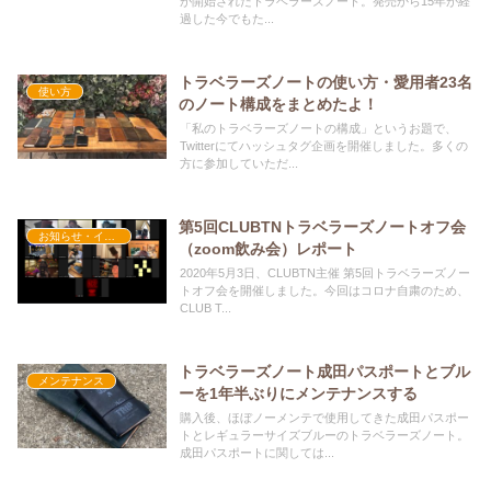
が開始されたトラベラーズノート。発売から15年が経
過した今でもた...
トラベラーズノートの使い方・愛用者23名
使い方
のノート構成をまとめたよ！
「私のトラベラーズノートの構成」というお題で、
Twitterにてハッシュタグ企画を開催しました。多くの
方に参加していただ...
第5回CLUBTNトラベラーズノートオフ会
お知らせ・イベント
（zoom飲み会）レポート
2020年5月3日、CLUBTN主催 第5回トラベラーズノー
トオフ会を開催しました。今回はコロナ自粛のため、
CLUB T...
トラベラーズノート成田パスポートとブル
メンテナンス
ーを1年半ぶりにメンテナンスする
購入後、ほぼノーメンテで使用してきた成田パスポー
トとレギュラーサイズブルーのトラベラーズノート。
成田パスポートに関しては...