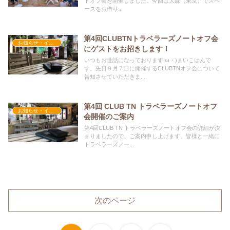
トオフ会を開催しました。今回は大森（東京）でスペ
ースをお借り...
第4回CLUBTNトラベラーズノートオフ会
お知らせ・イベント
にゲストをお招きします！
いつもお世話になっております|ω・)まいこはんで
す。先日９月７日に開催するCLUBTNオフ会について
告知させていただきま...
第4回 CLUB TN トラベラーズノートオフ
お知らせ・イベント
会開催のご案内
第4回CLUB TN トラベラーズノートオフ会の詳細が決
まりましたので、ご案内申し上げます。皆様と一緒に
トラベラーズノー...
次のページ