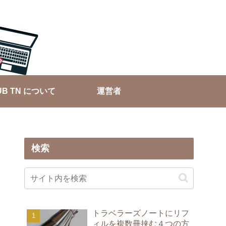
UB TN について
運営者
検索
トラベラーズノートにリフ
ィルを複数冊挟む４つの方