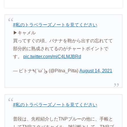
#私のトラベラーズノートを見てください
▶︎キャメル
買ってすぐの頃、バナナを鞄から出すの忘れてて
部分的に熟成されてるのがチャートポイントで
す。
pic.twitter.com/miC4LMJBRd
— ピトナ٩( 'ω' )و (@Pitna_Pitta)
August 14, 2021
#私のトラベラーズノートを見てください
普段は、先程紹介したTNPブルーの他に、手帳と
してTNRスタバキャメル。雑記帳として、TNRブ