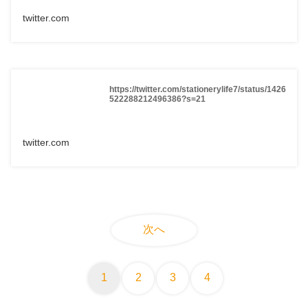
twitter.com
https://twitter.com/stationerylife7/status/1426
522288212496386?s=21
twitter.com
次へ
1
2
3
4