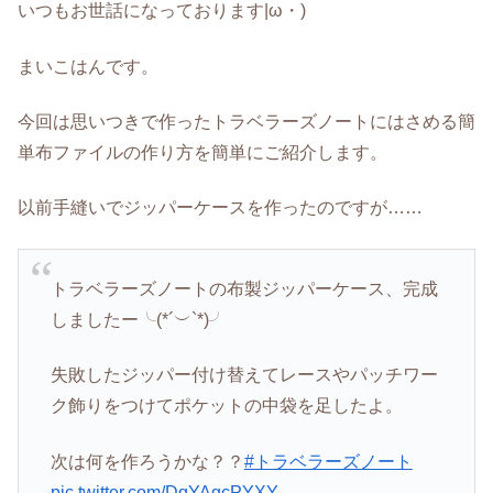
いつもお世話になっております|ω・)
まいこはんです。
今回は思いつきで作ったトラベラーズノートにはさめる簡
単布ファイルの作り方を簡単にご紹介します。
以前手縫いでジッパーケースを作ったのですが……
トラベラーズノートの布製ジッパーケース、完成
しましたー╰(*´︶`*)╯
失敗したジッパー付け替えてレースやパッチワー
ク飾りをつけてポケットの中袋を足したよ。
次は何を作ろうかな？？
#トラベラーズノート
pic.twitter.com/DqYAgcPYXY