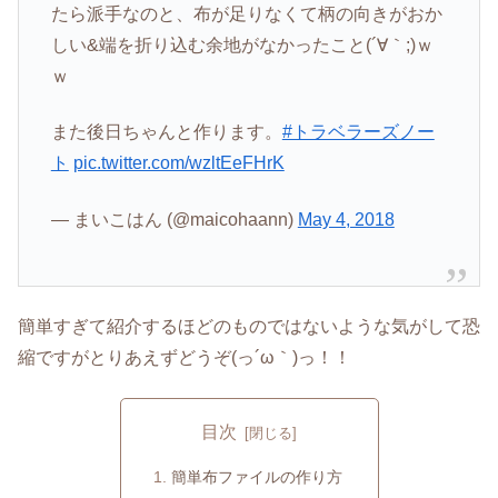
たら派手なのと、布が足りなくて柄の向きがおか
しい&端を折り込む余地がなかったこと(´∀｀;)ｗ
ｗ
また後日ちゃんと作ります。
#トラベラーズノー
ト
pic.twitter.com/wzltEeFHrK
— まいこはん (@maicohaann)
May 4, 2018
簡単すぎて紹介するほどのものではないような気がして恐
縮ですがとりあえずどうぞ(っ´ω｀)っ！！
目次
簡単布ファイルの作り方