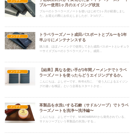
メンテナンス
ブルー使用1ヶ月のエイジング状況
ブルーのトラベラーズノートを使いはじめて1ヶ月が経過しまし
た。お迎えの際にお伝えしましたが、3つのブ...
トラベラーズノート成田パスポートとブルーを1年
メンテナンス
半ぶりにメンテナンスする
購入後、ほぼノーメンテで使用してきた成田パスポートとレギュラ
ーサイズブルーのトラベラーズノート。成田...
【結果】異なる使い手が1年間ノーメンテでトラベ
メンテナンス
ラーズノートを使ったらどうエイジングするか。
こんにちは。よしぞーです。昨年4月に、「使う人によるエイジン
グの違いを検証」という企画をスタートさせ...
革製品を水洗いする石鹸（サドルソープ）でトラベ
メンテナンス
ラーズノートを洗浄〜洗浄編〜
こんにちは、よしぞーです。M.MOWBRAYから発売されている、
サドルソープという革製品の水洗いする...