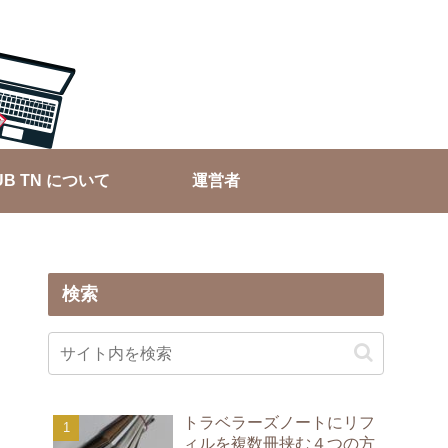
UB TN について
運営者
検索
トラベラーズノートにリフ
ィルを複数冊挟む４つの方