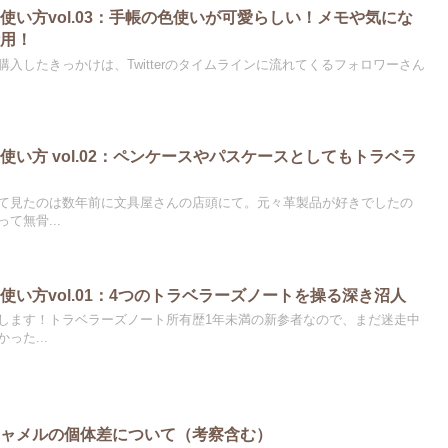
使い方vol.03：手帳の色使いが可愛らしい！メモや気にな
活用！
入したきっかけは、Twitterのタイムラインに流れてくるフォロワーさん
い方 vol.02：ペンケースやパスケースとしてもトラベラ
て見たのは数年前に文具屋さんの店頭にて。元々革製品が好きでしたの
て無骨...
使い方vol.01：4つのトラベラーズノートを操る深き沼人
します！トラベラーズノート所有歴1年未満の新参者なので、まだ迷走中
った...
キャメルの個体差について（考察含む）