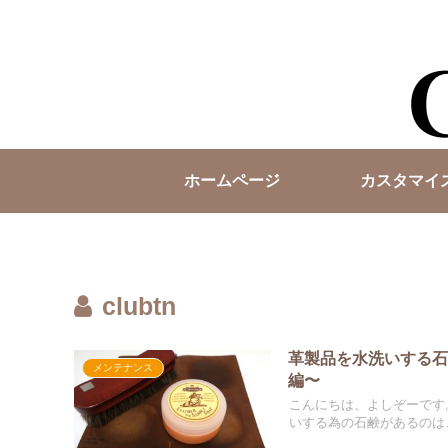
ホームページ
カスタマイ
clubtn
革製品を水洗いする
メンテナンス
編〜
こんにちは、よしぞーです
いする為の石鹸があるのはご.