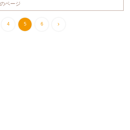
のページ
次
4
5
6
へ