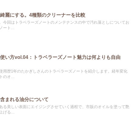
綺麗にする。4種類のクリーナーを比較
。今回はトラベラーズノートのメンテナンスの中で汚れ落としについてお
ート...
使い方vol.04：トラベラーズノート魅力は何よりも自由
使用歴1年のたかぎしさんのトラベラーズノートを紹介します。経年変化
のオ...
に含まれる油分について
ある美しい表面にエイジングさせていく過程で、市販のオイルを塗って艶
げる...