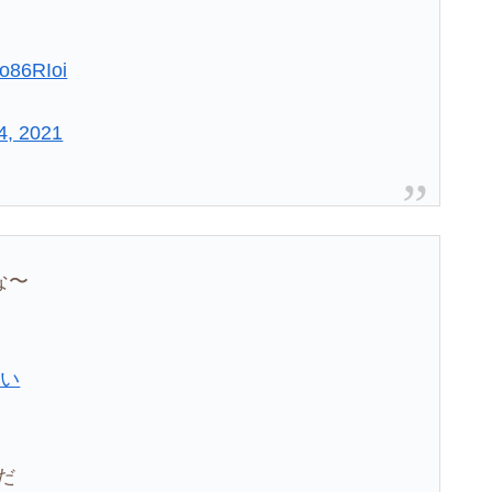
do86RIoi
4, 2021
な〜
さい
だ