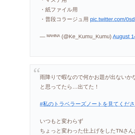
・紙ファイル用
・普段コラージュ用
pic.twitter.com/0s
— ᴹ‌ᴬ‌ᴴ‌ᴵ‌ᴺ‌ᴬ (@Ke_Kumu_Kumu)
August 1
雨降りで暇なので何かお題が出ないか
と思ってたら…出てた！
#私のトラベラーズノートを見てくだ
いつもと変わらず
ちょっと変わった仕上げをしたTNさん