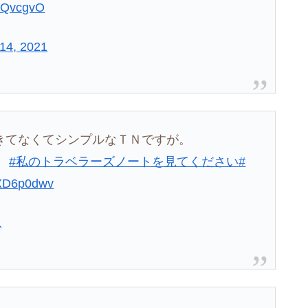
fpQvcgvO
14, 2021
きてなくてシンプルなＴＮですが。
！
#私のトラベラーズノートを見てください
#
FXD6p0dwv
1