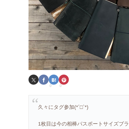
0
0
久々にタグ参加(*´□`*)
1枚目は今の相棒パスポートサイズブ