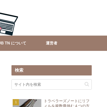
UB TN について
運営者
検索
トラベラーズノートにリフ
ィルを複数冊挟む４つの方