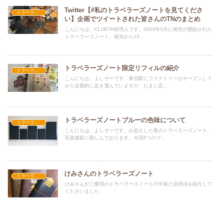
Twitter【#私のトラベラーズノートを見てくださ
トラベラーズノートのこと
い】企画でツイートされた皆さんのTNのまとめ
こんにちは。CLUBTN管理人です。2006年3月に発売が開始された
トラベラーズノート。発売から15...
トラベラーズノート限定リフィルの紹介
トラベラーズノートのこと
こんにちは。よしぞーです。東京駅にファクトリーがオープンして
から定期的に足を運んでいますが、たまに店...
トラベラーズノートブルーの色味について
トラベラーズノートのこと
こんにちは、よしぞーです。お迎えした青のトラベラーズノート、
写真撮影に勤しんでおります。今回5つのブ...
けみさんのトラベラーズノート
トラベラーズノートのこと
けみさんがご愛用のトラベラーズノートの中身と活用法を紹介して
くださいました。