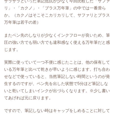
ザラザラといった筆記抵抗が少なく今回比較した「サファ
リ」・「カクノ」・「ブラス万年筆」の中では一番滑ら
か。（カクノはそこそこカリカリして、サファリとブラス
万年筆は若干の差）
またペン先のしなりが少なくインクフローが良いため、筆
圧の強い方でも弱い方でも違和感なく使える万年筆だと感
じます。
実際に使っていて一つ不便に感じたことは、他の保有して
いる万年筆と比べて乾きが早いように感じます。打ち合わ
せなどで使っていると、当然筆記しない時間というのが発
生するのですが、ペン先を出した状態で5分ほど筆記しな
いと乾いてしまいインクが出づらくなります。※少し書い
てあげれば元に戻ります。
ですので、筆記しない時はキャップをしめることに対して