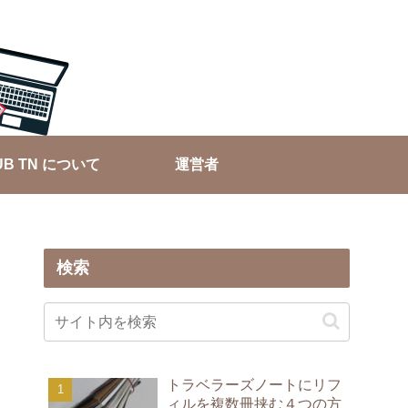
UB TN について
運営者
検索
トラベラーズノートにリフ
ィルを複数冊挟む４つの方